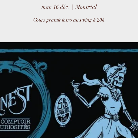
mar. 16 déc.
  |  
Montréal
Cours gratuit intro au swing à 20h