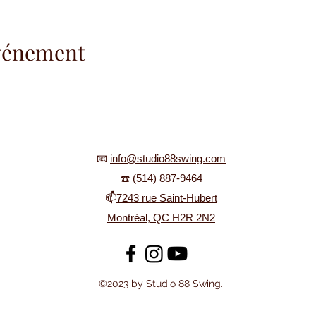
événement
📧
info@studio88swing.com
☎️
(514) 887-9464
📫
7243 rue Saint-Hubert
Montréal, QC H2R 2N2
©2023 by Studio 88 Swing.