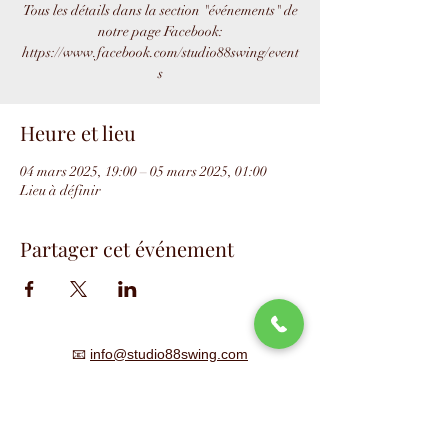
Tous les détails dans la section "événements" de
notre page Facebook:
https://www.facebook.com/studio88swing/event
s
Heure et lieu
04 mars 2025, 19:00 – 05 mars 2025, 01:00
Lieu à définir
Partager cet événement
📧
info@studio88swing.com
☎️
(514) 887-9464
📫
7243 rue Saint-Hubert
Montréal, QC H2R 2N2