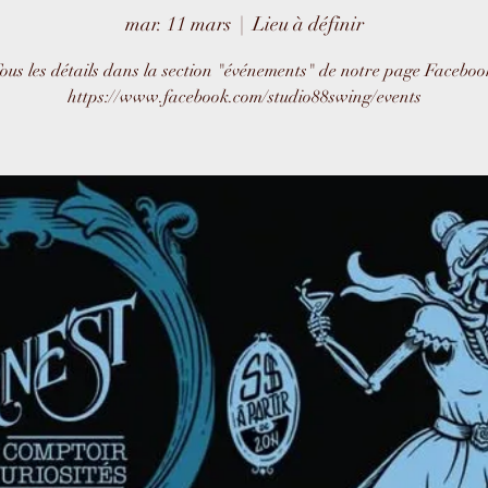
mar. 11 mars
  |  
Lieu à définir
ous les détails dans la section "événements" de notre page Faceboo
https://www.facebook.com/studio88swing/events