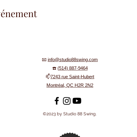
événement
📧
info@studio88swing.com
☎️
(514) 887-9464
📫
7243 rue Saint-Hubert
Montréal, QC H2R 2N2
©2023 by Studio 88 Swing.