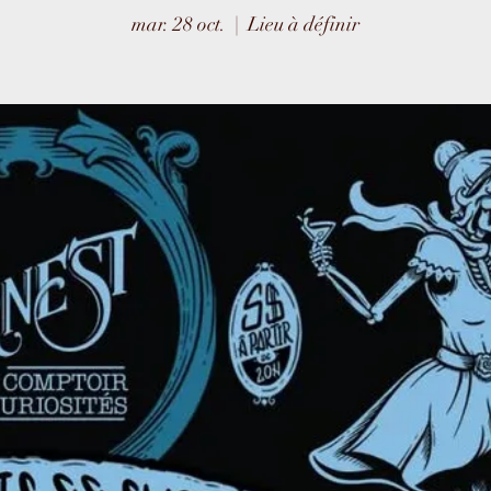
mar. 28 oct.
  |  
Lieu à définir