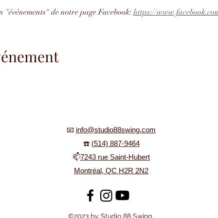
ion "événements" de notre page Facebook: 
https://www.facebook.com
événement
📧
info@studio88swing.com
☎️
(514) 887-9464
📫
7243 rue Saint-Hubert
Montréal, QC H2R 2N2
©2023 by Studio 88 Swing.