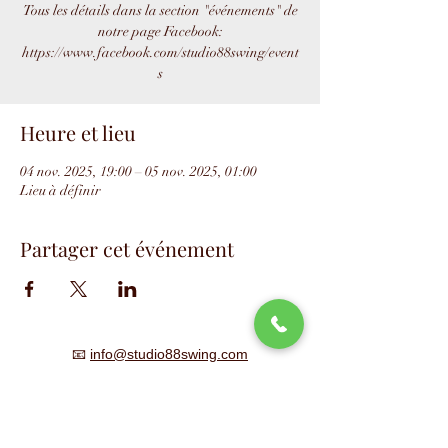
Tous les détails dans la section "événements" de
notre page Facebook:
https://www.facebook.com/studio88swing/event
s
Heure et lieu
04 nov. 2025, 19:00 – 05 nov. 2025, 01:00
Lieu à définir
Partager cet événement
📧
info@studio88swing.com
☎️
(514) 887-9464
📫
7243 rue Saint-Hubert
Montréal, QC H2R 2N2