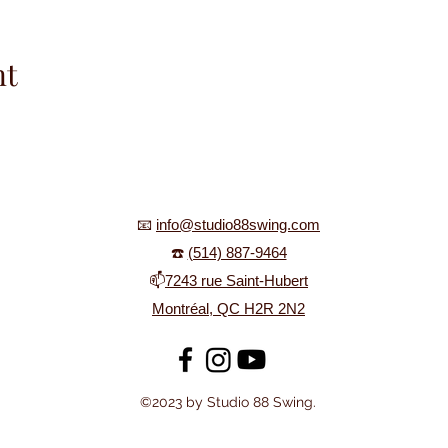
nt
📧
info@studio88swing.com
☎️
(514) 887-9464
📫
7243 rue Saint-Hubert
Montréal, QC H2R 2N2
©2023 by Studio 88 Swing.