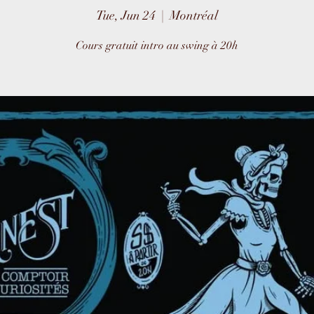
Tue, Jun 24
  |  
Montréal
Cours gratuit intro au swing à 20h