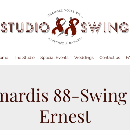
ome
The Studio
Special Events
Weddings
Contact us
F
mardis 88-Swing
Ernest