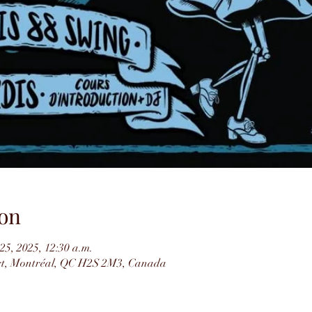
on
 25, 2025, 12:30 a.m.
rt, Montréal, QC H2S 2M3, Canada