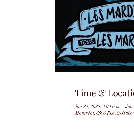
Time & Locati
Jun 24, 2025, 8:00 p.m. – Jun
Montréal, 6596 Rue St-Hube