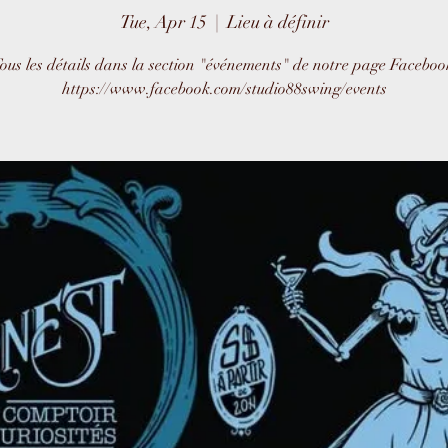
Tue, Apr 15
  |  
Lieu à définir
ous les détails dans la section "événements" de notre page Faceboo
https://www.facebook.com/studio88swing/events