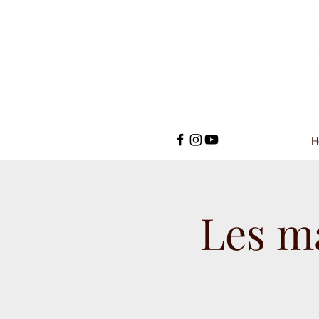
H
Les m