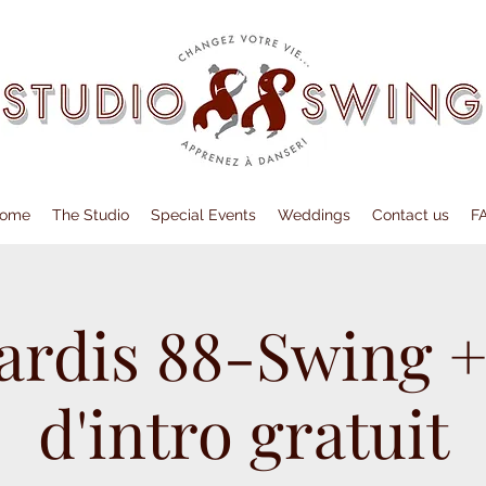
ome
The Studio
Special Events
Weddings
Contact us
F
ardis 88-Swing +
d'intro gratuit