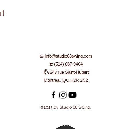
nt
📧
info@studio88swing.com
☎️
(514) 887-9464
📫
7243 rue Saint-Hubert
Montréal, QC H2R 2N2
©2023 by Studio 88 Swing.