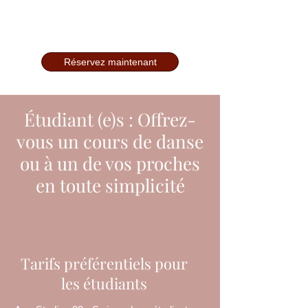
Cliquez ici
pour trouver nos rabais
étudiants.
Réservez maintenant
Étudiant (e)s : Offrez-
vous un cours de danse
ou à un de vos proches
en toute simplicité
Tarifs préférentiels pour
les étudiants