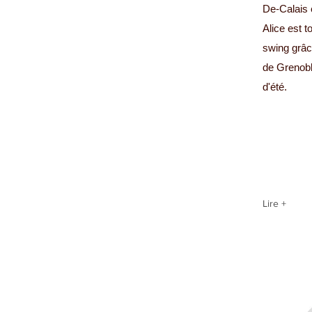
De-Calais 
Alice est 
swing grâc
de Grenobl
d'été.
Lire +