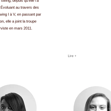
 swing, depuis qu'elle l'a
 Évoluant au travers des
wing I à V, en passant par
n, elle a joint la troupe
viste en mars 2011.
Lire +