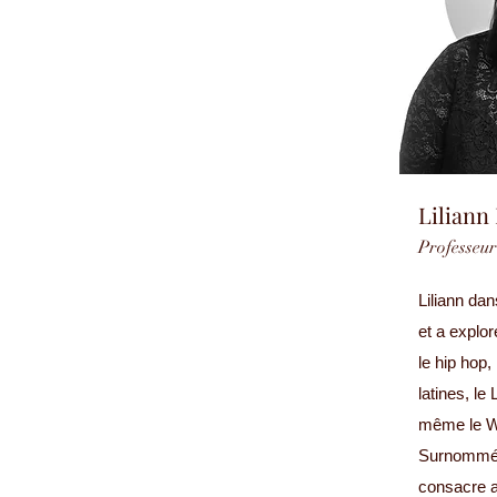
Liliann
Professeur
Liliann da
et a explor
le hip hop
latines, le
même le W
Surnommée
consacre a