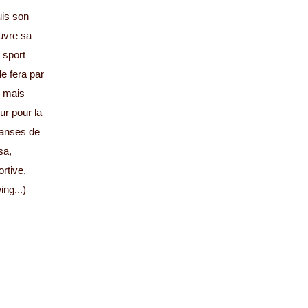
uis son
uvre sa
 sport
e fera par
, mais
ur pour la
danses de
sa,
rtive,
ng...)