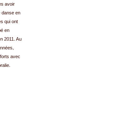
ès avoir
de danse en
s qui ont
bé en
n 2011. Au
années,
forts avec
ralie.