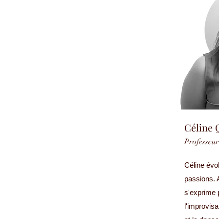
Céline 
Professeur
Céline évo
passions. A
s'exprime p
l'improvisa