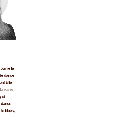
couvre la
tte danse
on! Elle
ombreuses
 et
e danse
 le blues,