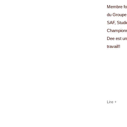
Membre fon
du Groupe
SAF, Studi
Championn
Dee est un
travail!!
Lire +