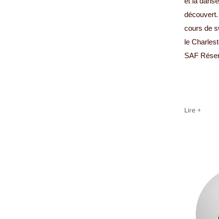
et la danse
découvert.
cours de s
le Charlesto
SAF Réser
Lire +