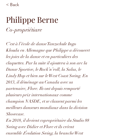
< Back
Philippe Berne
Co-propriétiare
C’est à l’école de danse Tanzschule Ingo 
Klouda en Allemagne que Philippe a découvert 
les joies de la danse et en particuliers des 
claquettes. Par la suite il ajoutera à son arc la 
Danse Sportive, le Rock’n’roll, la Salsa, le 
Lindy Hop et bien sur le West Coast Swing. En 
2013, il déménage au Canada avec sa 
partenaire, Flore. Ils ont depuis remporté 
plusieurs prix internationaux comme 
champion NASDE, et se classent parmi les 
meilleurs danseurs mondiaux dans la division 
Showcase.
En 2018, il devient copropriétaire du Studio 88 
Swing avec Didier et Flore et ils créent 
ensemble 
Évolution Swing
, la branche West 