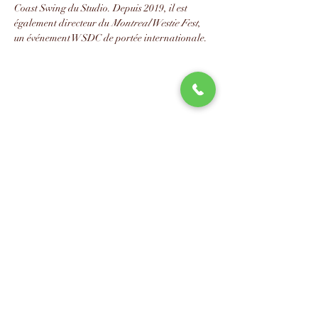
Coast Swing du Studio. Depuis 2019, il est 
également directeur du 
Montreal Westie Fest
, 
un événement WSDC de portée internationale.
📧
info@studio88swing.com
☎️
(514) 887-9464
📫
7243 rue Saint-Hubert
Montréal, QC H2R 2N2
©2023 by Studio 88 Swing.