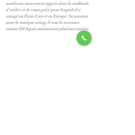
nombreux mouvement appris dans la multitude 
d’atelier et de cours privé pour lesquels il a 
voyagé au États-Unis et en Europe. Sa passion 
pour la musique swing, il vous la transmet 
comme DJ depuis maintenant plusieurs années.
📧
info@studio88swing.com
☎️
(514) 887-9464
📫
7243 rue Saint-Hubert
Montréal, QC H2R 2N2
©2023 by Studio 88 Swing.