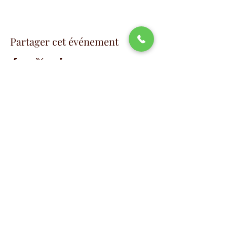
Partager cet événement
📧
info@studio88swing.com
☎️
(514) 887-9464
📫
7243 rue Saint-Hubert
Montréal, QC H2R 2N2
©2023 by Studio 88 Swing.