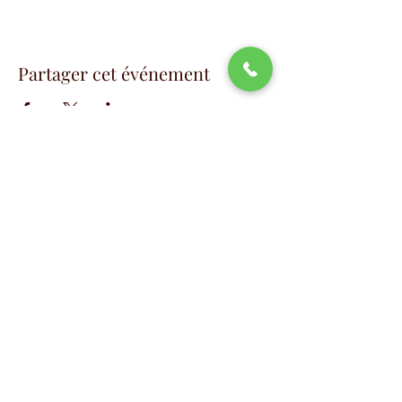
Partager cet événement
📧
info@studio88swing.com
☎️
(514) 887-9464
📫
7243 rue Saint-Hubert
Montréal, QC H2R 2N2
©2023 by Studio 88 Swing.