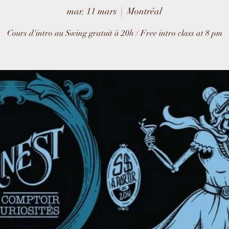
mar. 11 mars
  |  
Montréal
Cours d'intro au Swing gratuit à 20h / Free intro class at 8 pm