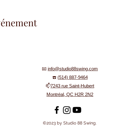
événement
📧
info@studio88swing.com
☎️
(514) 887-9464
📫
7243 rue Saint-Hubert
Montréal, QC H2R 2N2
©2023 by Studio 88 Swing.