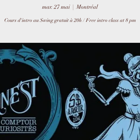
mar. 27 mai
  |  
Montréal
Cours d'intro au Swing gratuit à 20h / Free intro class at 8 pm