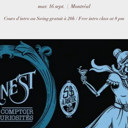
mar. 16 sept.
  |  
Montréal
Cours d'intro au Swing gratuit à 20h / Free intro class at 8 pm