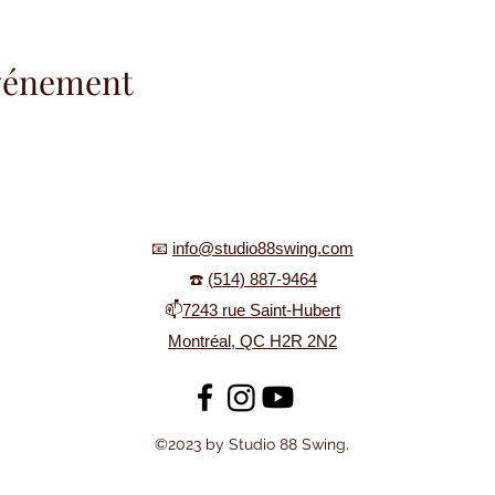
événement
📧
info@studio88swing.com
☎️
(514) 887-9464
📫
7243 rue Saint-Hubert
Montréal, QC H2R 2N2
©2023 by Studio 88 Swing.