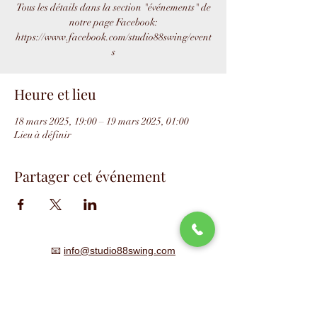
Tous les détails dans la section "événements" de
notre page Facebook:
https://www.facebook.com/studio88swing/event
s
Heure et lieu
18 mars 2025, 19:00 – 19 mars 2025, 01:00
Lieu à définir
Partager cet événement
📧
info@studio88swing.com
☎️
(514) 887-9464
📫
7243 rue Saint-Hubert
Montréal, QC H2R 2N2