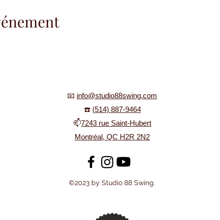
événement
📧
info@studio88swing.com
☎️
(514) 887-9464
📫
7243 rue Saint-Hubert
Montréal, QC H2R 2N2
©2023 by Studio 88 Swing.