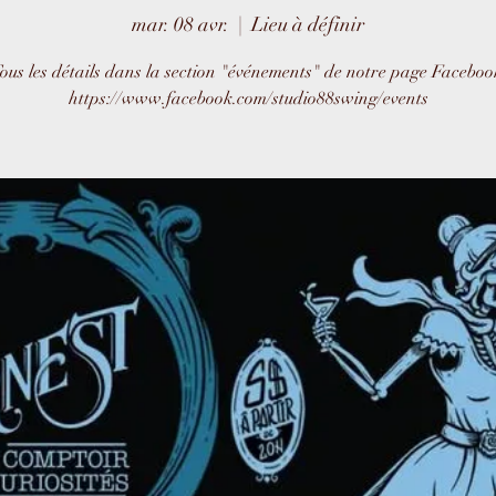
mar. 08 avr.
  |  
Lieu à définir
ous les détails dans la section "événements" de notre page Faceboo
https://www.facebook.com/studio88swing/events