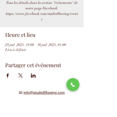
Tous les détails dans la section "événements" de
notre page Facebook:
https://www.facebook.com/studio88swing/event
s
Heure et lieu
29 juil. 2025, 19:00 – 30 juil. 2025, 01:00
Lieu à définir
Partager cet événement
📧
info@studio88swing.com
☎️
(514) 887-9464
📫
7243 rue Saint-Hubert
Montréal, QC H2R 2N2