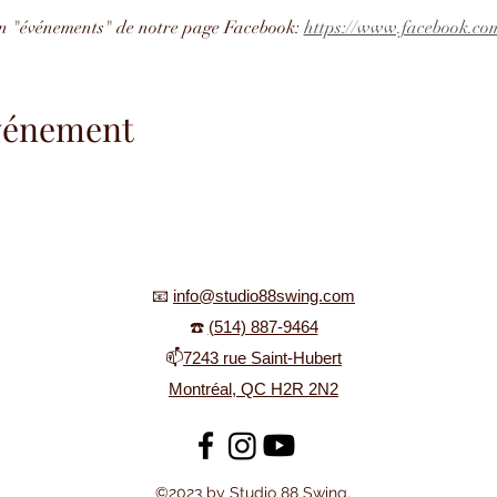
ion "événements" de notre page Facebook: 
https://www.facebook.com
événement
📧
info@studio88swing.com
☎️
(514) 887-9464
📫
7243 rue Saint-Hubert
Montréal, QC H2R 2N2
©2023 by Studio 88 Swing.