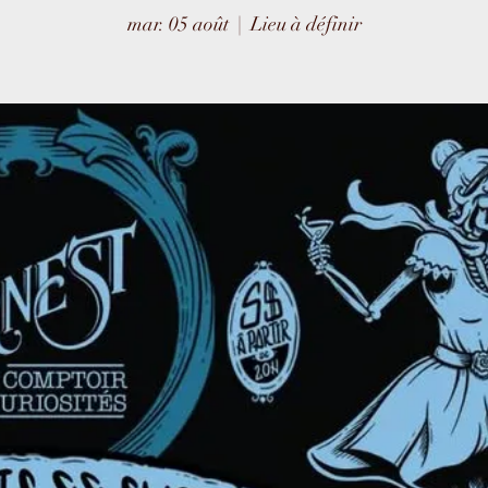
mar. 05 août
  |  
Lieu à définir