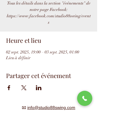
Tous les détails dans la section "événements" de
notre page Facebook:
https://www.facebook.com/studio88swing/event
s
Heure et lieu
02 sept. 2025, 19:00 – 03 sept. 2025, 01:00
Lieu à définir
Partager cet événement
📧
info@studio88swing.com
☎️
(514) 887-9464
📫
7243 rue Saint-Hubert
Montréal, QC H2R 2N2