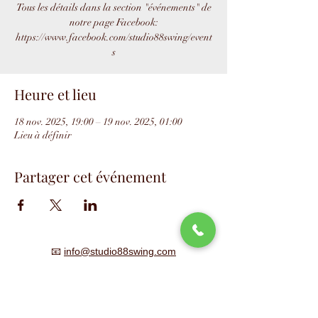
Tous les détails dans la section "événements" de
notre page Facebook:
https://www.facebook.com/studio88swing/event
s
Heure et lieu
18 nov. 2025, 19:00 – 19 nov. 2025, 01:00
Lieu à définir
Partager cet événement
📧
info@studio88swing.com
☎️
(514) 887-9464
📫
7243 rue Saint-Hubert
Montréal, QC H2R 2N2