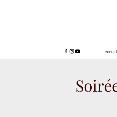
Accuei
Soiré