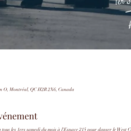
on O, Montréal, QC H2R 2X6, Canada
'événement
u tous les 1ers samedi du mois à l'Espace 215 pour danser le West 