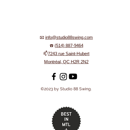
📧
info@studio88swing.com
☎️
(514) 887-9464
📫
7243 rue Saint-Hubert
Montréal, QC H2R 2N2
©2023 by Studio 88 Swing.