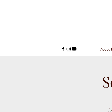
Accuei
S
Co