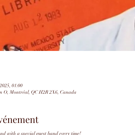
 2025, 01:00
on O, Montréal, QC H2R 2X6, Canada
'événement
d with a special guest band every time!