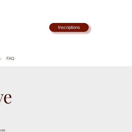
Inscriptions
s
FAQ
ve
 pm