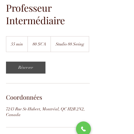
Professeur
Intermédiaire
80
dollars
55 min
5
80 $CA
Studio 88 Swing
canadiens
5
m
i
n
Réserver
Coordonnées
7243 Rue St-Hubert, Montréal, QC H2R 2N2,
Canada