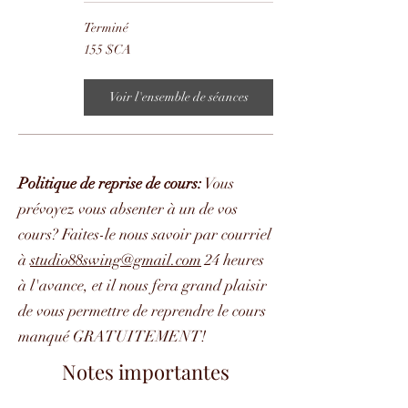
Terminé
155
155 $CA
dollars
canadiens
Voir l'ensemble de séances
Politique de reprise de cours:
Vous
prévoyez vous absenter à un de vos
cours? Faites-le nous savoir par courriel
à
studio88swing@gmail.com
24 heures
à l'avance, et il nous fera grand plaisir
de vous permettre de reprendre le cours
manqué GRATUITEMENT!
Notes importantes