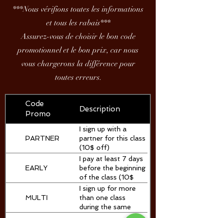
***Nous vérifions toutes les informations
et tous les rabais***
Assurez-vous de choisir le bon code
promotionnel et le bon prix, car nous
vous chargerons la différence pour
toutes erreurs.
Code
Description
Promo
I sign up with a
PARTNER
partner for this class
(10$ off)
I pay at least 7 days
EARLY
before the beginning
of the class (10$
off)
I sign up for more
MULTI
than one class
during the same
session (10$ off)