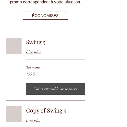
promo correspondant à votre situation.
ÉCONOMISEZ
Swing 5
Lire plus
Terminé
155
155 $CA
dollars
canadiens
Voir l'ensemble de séances
Copy of Swing 5
Lire plus