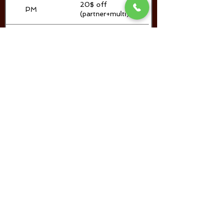
20$ off
PM
(partner+multi)
20$ off
PE
(partner+early)
20$ off
EM
(early+multi)
30$ off
PEM
(partner+early+multi)
-50% (no other
REPRISE
discount applicable)
-50% (aucun autre
REPRISE
rabais applicable)
30$ de rabais
PEM
(partner+early+multi)
20$ de rabais
EM