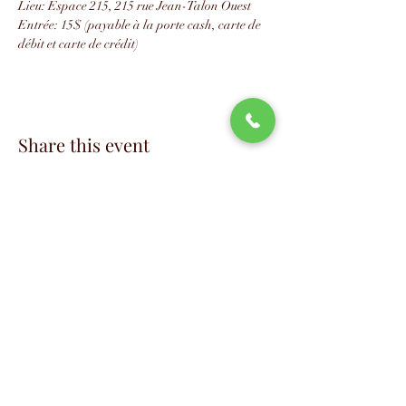
Lieu: Espace 215, 215 rue Jean-Talon Ouest
Entrée: 15$ (payable à la porte cash, carte de 
débit et carte de crédit)
Share this event
📧
info@studio88swing.com
☎️
(514) 887-9464
📫
7243 rue Saint-Hubert
Montréal, QC H2R 2N2
©2023 by Studio 88 Swing.