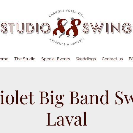
ome
The Studio
Special Events
Weddings
Contact us
F
iolet Big Band S
Laval