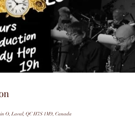
on
rtin O, Laval, QC H7S 1M9, Canada