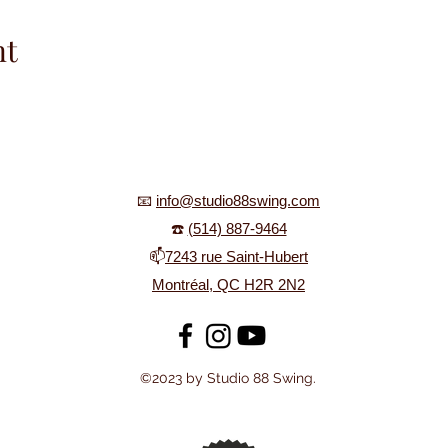
nt
📧
info@studio88swing.com
☎️
(514) 887-9464
📫
7243 rue Saint-Hubert
Montréal, QC H2R 2N2
©2023 by Studio 88 Swing.