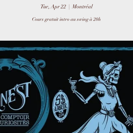
Tue, Apr 22
  |  
Montréal
Cours gratuit intro au swing à 20h