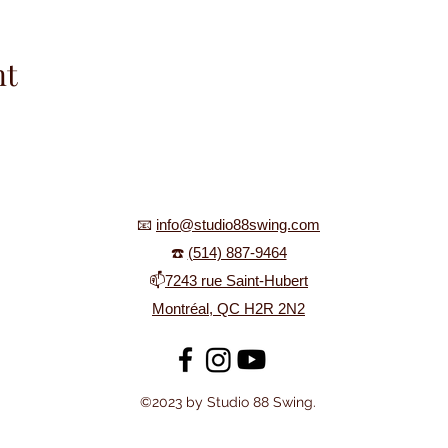
nt
📧
info@studio88swing.com
☎️
(514) 887-9464
📫
7243 rue Saint-Hubert
Montréal, QC H2R 2N2
©2023 by Studio 88 Swing.