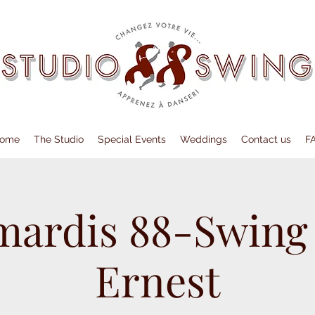
ome
The Studio
Special Events
Weddings
Contact us
F
mardis 88-Swing
Ernest