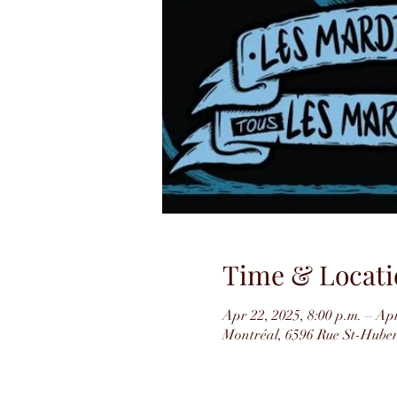
Time & Locati
Apr 22, 2025, 8:00 p.m. – Apr
Montréal, 6596 Rue St-Hube