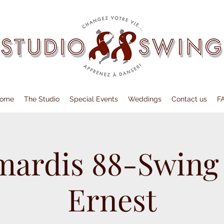
ome
The Studio
Special Events
Weddings
Contact us
F
mardis 88-Swing
Ernest