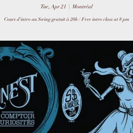
Tue, Apr 21
  |  
Montréal
Cours d'intro au Swing gratuit à 20h / Free intro class at 8 pm