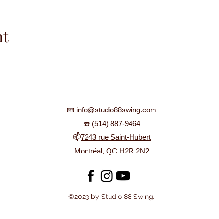
nt
📧
info@studio88swing.com
☎️
(514) 887-9464
📫
7243 rue Saint-Hubert
Montréal, QC H2R 2N2
©2023 by Studio 88 Swing.