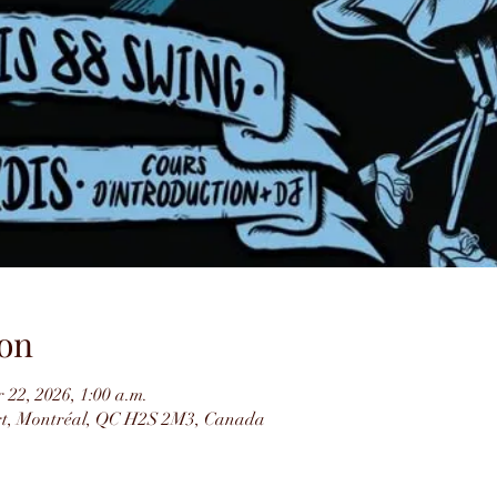
on
 22, 2026, 1:00 a.m.
rt, Montréal, QC H2S 2M3, Canada