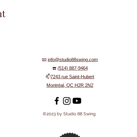
nt
📧
info@studio88swing.com
☎️
(514) 887-9464
📫
7243 rue Saint-Hubert
Montréal, QC H2R 2N2
©2023 by Studio 88 Swing.