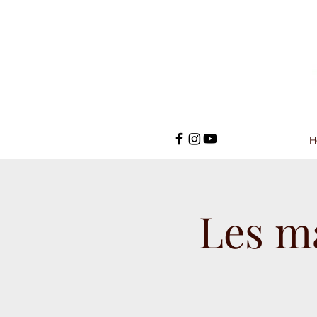
H
Les m