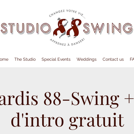
ome
The Studio
Special Events
Weddings
Contact us
F
ardis 88-Swing +
d'intro gratuit