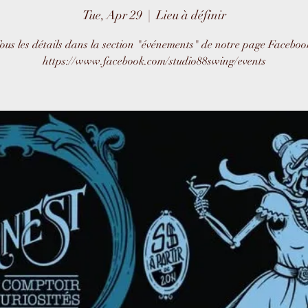
Tue, Apr 29
  |  
Lieu à définir
ous les détails dans la section "événements" de notre page Faceboo
https://www.facebook.com/studio88swing/events