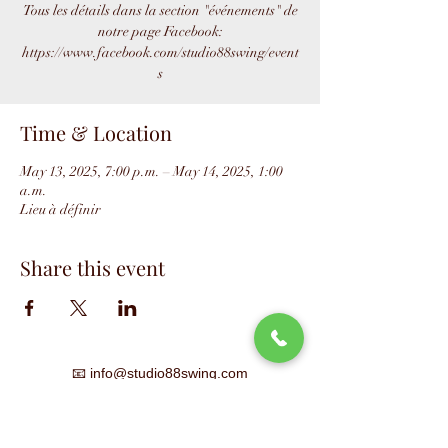
Tous les détails dans la section "événements" de
notre page Facebook:
https://www.facebook.com/studio88swing/event
s
Time & Location
May 13, 2025, 7:00 p.m. – May 14, 2025, 1:00
a.m.
Lieu à définir
Share this event
📧
info@studio88swing.com
☎️
(514) 887-9464
📫
7243 rue Saint-Hubert