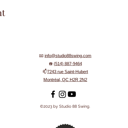
nt
📧
info@studio88swing.com
☎️
(514) 887-9464
📫
7243 rue Saint-Hubert
Montréal, QC H2R 2N2
©2023 by Studio 88 Swing.