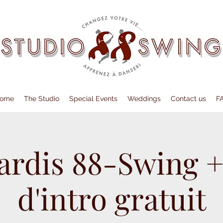
ome
The Studio
Special Events
Weddings
Contact us
F
ardis 88-Swing +
d'intro gratuit