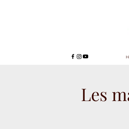
H
Les m