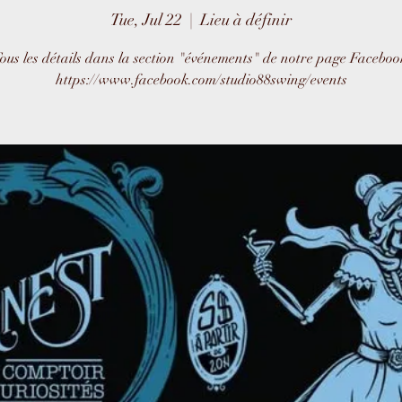
Tue, Jul 22
  |  
Lieu à définir
ous les détails dans la section "événements" de notre page Faceboo
https://www.facebook.com/studio88swing/events