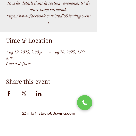
Tous les détails dans la section "événements" de
notre page Facebook:
https://www.facebook.com/studio88swing/event
s
Time & Location
Aug 19, 2025, 7:00 p.m. – Aug 20, 2025, 1:00
a.m.
Lieu à définir
Share this event
📧
info@studio88swing.com
☎️
(514) 887-9464
📫
7243 rue Saint-Hubert