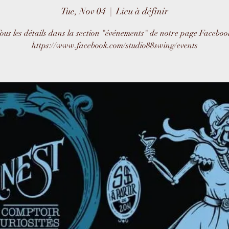
Tue, Nov 04
  |  
Lieu à définir
ous les détails dans la section "événements" de notre page Faceboo
https://www.facebook.com/studio88swing/events