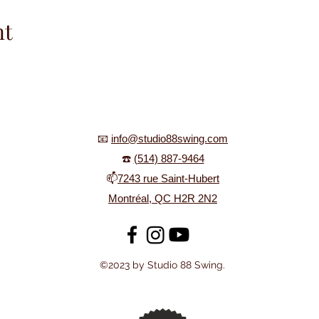
nt
📧
info@studio88swing.com
☎️
(514) 887-9464
📫
7243 rue Saint-Hubert
Montréal, QC H2R 2N2
©2023 by Studio 88 Swing.