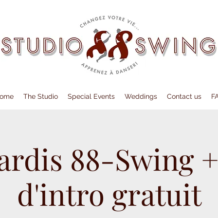
ome
The Studio
Special Events
Weddings
Contact us
F
ardis 88-Swing +
d'intro gratuit