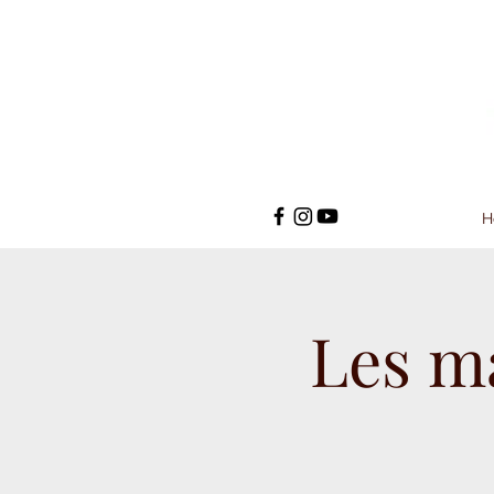
H
Les m