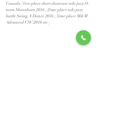
Canada (1ère place short showcase solo jazz O-
town Showdown 2016 ; 2ème place solo jazz 
battle Swing A Dance 2016 ; 3ème place M&M 
Advanced CSC 2016 etc.) 
📧
info@studio88swing.com
☎️
(514) 887-9464
📫
7243 rue Saint-Hubert
Montréal, QC H2R 2N2
©2023 by Studio 88 Swing.