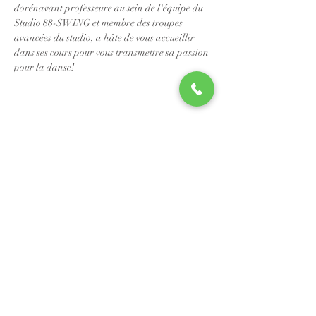
dorénavant professeure au sein de l'équipe du 
Studio 88-SWING et membre des troupes 
avancées du studio, a hâte de vous accueillir 
dans ses cours pour vous transmettre sa passion 
pour la danse!
📧
info@studio88swing.com
☎️
(514) 887-9464
📫
7243 rue Saint-Hubert
Montréal, QC H2R 2N2
©2023 by Studio 88 Swing.