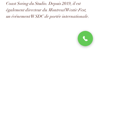
Coast Swing du Studio. Depuis 2019, il est 
également directeur du 
Montreal Westie Fest
, 
un événement WSDC de portée internationale.
📧
info@studio88swing.com
☎️
(514) 887-9464
📫
7243 rue Saint-Hubert
Montréal, QC H2R 2N2
©2023 by Studio 88 Swing.