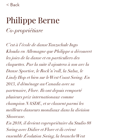
< Back
Philippe Berne
Co-propriétiare
C’est à l’école de danse Tanzschule Ingo 
Klouda en Allemagne que Philippe a découvert 
les joies de la danse et en particuliers des 
claquettes. Par la suite il ajoutera à son arc la 
Danse Sportive, le Rock’n’roll, la Salsa, le 
Lindy Hop et bien sur le West Coast Swing. En 
2013, il déménage au Canada avec sa 
partenaire, Flore. Ils ont depuis remporté 
plusieurs prix internationaux comme 
champion NASDE, et se classent parmi les 
meilleurs danseurs mondiaux dans la division 
Showcase.
En 2018, il devient copropriétaire du Studio 88 
Swing avec Didier et Flore et ils créent 
ensemble 
Évolution Swing
, la branche West 